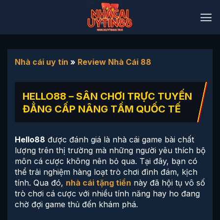
Bỏ
qua
nội
dung
Nhà cái uy tín
»
Review Nhà Cái 88
HELLO88 – SÂN CHƠI TRỰC TUYẾN
ĐẲNG CẤP NÂNG TẦM QUỐC TẾ
Hello88
được đánh giá là nhà cái game bài chất
lượng trên thị trường mà những người yêu thích bộ
môn cá cược không nên bỏ qua. Tại đây, bạn có
thể trải nghiệm hàng loạt trò chơi đình đám, kịch
tính. Qua đó,
nhà cái tặng tiền
này đã hội tụ vô số
trò chơi cá cược với nhiều tính năng hay ho đang
chờ đợi game thủ đến khám phá.