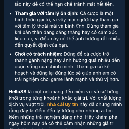
tắc này để có thể hạn chế tránh mất hết tiền.
Tham gia với tâm lý ổn định:
Cá cược là một
hình thức giải trí, vì vậy mọi người hãy tham gia
với tâm lý thoải mái và bình tĩnh. Đừng tham gia
khi bản thân đang căng thẳng hay có cảm xúc
tiêu cực, vì điều này có thể ảnh hưởng rất nhiều
đến quyết định của bạn.
Chơi có trách nhiệm:
Đừng để cá cược trở
thành gánh nặng hay ảnh hưởng quá nhiều đến
cuộc sống của chính mình. Tham gia có kế
hoạch và dừng lại đúng lúc sẽ giúp anh em có
trải nghiệm chơi game lành mạnh và thú vị hơn.
Hello88
là một nơi mang đến niềm vui và sự hứng
khởi trong từng khoảnh khắc giải trí. Với chất lượng
dịch vụ vượt trội,
nhà cái uy tín
này đã chứng minh
rằng đây là điểm đến lý tưởng cho những ai tìm
kiếm những trải nghiệm đáng nhớ. Hãy khám phá
ngay hôm nay để có thể cảm nhận những giá trị