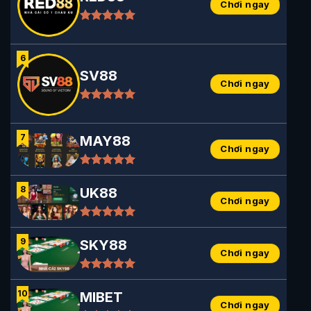
Chơi ngay
SV88
Chơi ngay
MAY88
Chơi ngay
UK88
Chơi ngay
SKY88
Chơi ngay
MIBET
Chơi ngay