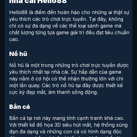
nhà cái Hello88
Hello88 là điểm đến hoàn hảo cho những ai thật sự
yêu thích các trò chơi trực tuyến. Tại đây, không
chỉ có sự đa dạng về các thể loại sảnh game mà
chất lượng từng tựa game giải trí đều đạt tiêu chuẩn
cao.
Nổ hũ
Nổ hũ là một trong những trò chơi trực tuyến được
yêu thích nhất tại nhà cái. Sự hấp dẫn của game
này nằm ở cơ hội có thể nhận thưởng lớn với chỉ
một lần quay. Các trò nổ hũ tại đây được thiết kế
cực kỳ đẹp mắt, âm thanh sống động.
Bắn cá
Bắn cá tại nơi này mang tính cạnh tranh khá cao.
Với thiết kế đồ họa 3D siêu hút mắt, hệ thống súng
đạn đa dạng và những con cá có hình dạng độc