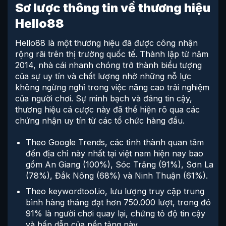
Sơ lược thông tin về thương hiệu
Hello88
Hello88 là một thương hiệu đã được công nhận
rộng rãi trên thị trường quốc tế. Thành lập từ năm
2014, nhà cái nhanh chóng trở thành biểu tượng
của sự uy tín và chất lượng nhờ những nỗ lực
không ngừng nghỉ trong việc nâng cao trải nghiệm
của người chơi. Sự minh bạch và đáng tin cậy,
thương hiệu cá cược này đã thể hiện rõ qua các
chứng nhận uy tín từ các tổ chức hàng đầu.
Theo Google Trends, các tỉnh thành quan tâm
đến địa chỉ này nhất tại việt nam hiện nay bao
gồm An Giang (100%), Sóc Trăng (91%), Sơn La
(78%), Đắk Nông (68%) và Ninh Thuận (61%).
Theo keywordtool.io, lưu lượng truy cập trung
bình hàng tháng đạt hơn 750.000 lượt, trong đó
91% là người chơi quay lại, chứng tỏ độ tin cậy
và hấp dẫn của nền tảng này.