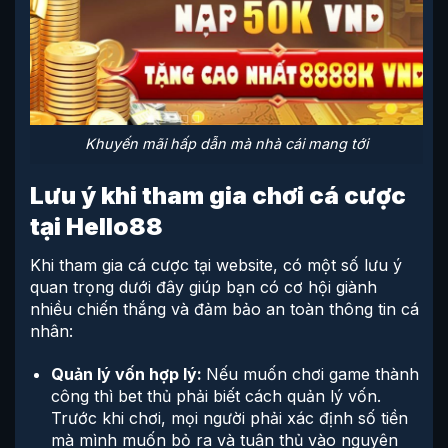
Khuyến mãi hấp dẫn mà nhà cái mang tới
Lưu ý khi tham gia chơi cá cược
tại Hello88
Khi tham gia cá cược tại website, có một số lưu ý
quan trọng dưới đây giúp bạn có cơ hội giành
nhiều chiến thắng và đảm bảo an toàn thông tin cá
nhân:
Quản lý vốn hợp lý:
Nếu muốn chơi game thành
công thì bet thủ phải biết cách quản lý vốn.
Trước khi chơi, mọi người phải xác định số tiền
mà mình muốn bỏ ra và tuân thủ vào nguyên