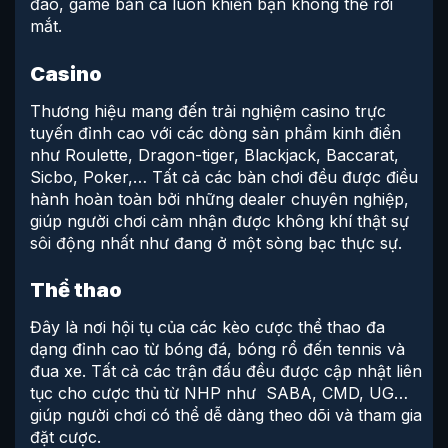
đáo, game bắn cá luôn khiến bạn không thể rời
mắt.
Casino
Thương hiệu mang đến trải nghiệm casino trực
tuyến đỉnh cao với các dòng sản phẩm kinh điển
như Roulette, Dragon-tiger, Blackjack, Baccarat,
Sicbo, Poker,… Tất cả các bàn chơi đều được điều
hành hoàn toàn bởi những dealer chuyên nghiệp,
giúp người chơi cảm nhận được không khí thật sự
sôi động nhất như đang ở một sòng bạc thực sự.
Thể thao
Đây là nơi hội tụ của các kèo cược thể thao đa
dạng đỉnh cao từ bóng đá, bóng rổ đến tennis và
đua xe. Tất cả các trận đấu đều được cập nhật liên
tục cho cược thủ từ NHP như SABA, CMD, UG…
giúp người chơi có thể dễ dàng theo dõi và tham gia
đặt cược.