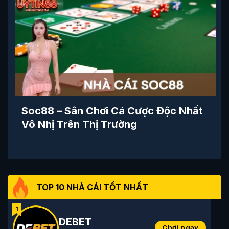
Soc88 – Sân Chơi Cá Cược Độc Nhất
Vô Nhị Trên Thị Trường
TOP 10 NHÀ CÁI TỐT NHẤT
DEBET
Chơi ngay