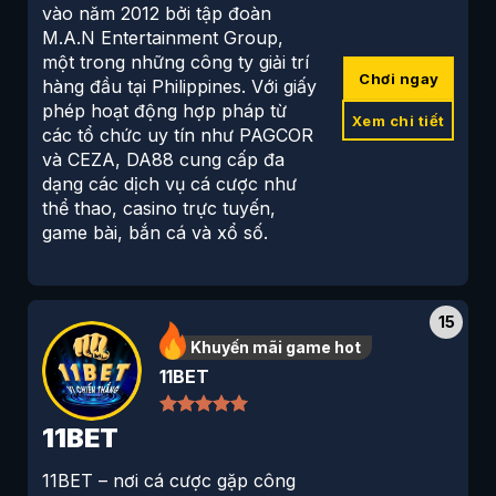
vào năm 2012 bởi tập đoàn
M.A.N Entertainment Group,
một trong những công ty giải trí
Chơi ngay
hàng đầu tại Philippines. Với giấy
phép hoạt động hợp pháp từ
Xem chi tiết
các tổ chức uy tín như PAGCOR
và CEZA, DA88 cung cấp đa
dạng các dịch vụ cá cược như
thể thao, casino trực tuyến,
game bài, bắn cá và xổ số.
Khuyến mãi game hot
11BET
11BET
11BET – nơi cá cược gặp công