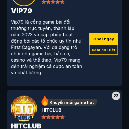
VIP79
Vip79 là cổng game bài đổi
thưởng trực tuyến, thành lập
năm 2023 và cấp phép hoạt
Chơi ngay
động bởi các tổ chức uy tín như
First Cagayan. Với đa dạng trò
Xem chi tiết
chơi như game bài, bắn cá,
casino và thể thao, Vip79 mang
đến trải nghiệm cá cược an toàn
và chất lượng.
Khuyến mãi game hot
HITCLUB
HITCLUB