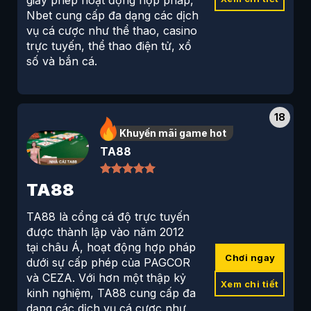
Nbet cung cấp đa dạng các dịch
vụ cá cược như thể thao, casino
trực tuyến, thể thao điện tử, xổ
số và bắn cá.
Khuyến mãi game hot
TA88
TA88
TA88 là cổng cá độ trực tuyến
được thành lập vào năm 2012
tại châu Á, hoạt động hợp pháp
Chơi ngay
dưới sự cấp phép của PAGCOR
và CEZA. Với hơn một thập kỷ
Xem chi tiết
kinh nghiệm, TA88 cung cấp đa
dạng các dịch vụ cá cược như