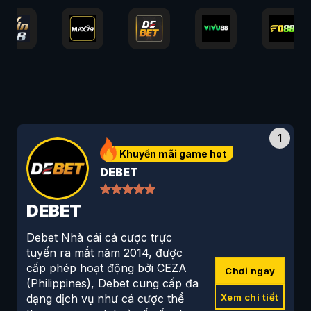
Khuyến mãi game hot
DEBET
DEBET
Debet Nhà cái cá cược trực
tuyến ra mắt năm 2014, được
cấp phép hoạt động bởi CEZA
Chơi ngay
(Philippines), Debet cung cấp đa
Xem chi tiết
dạng dịch vụ như cá cược thể