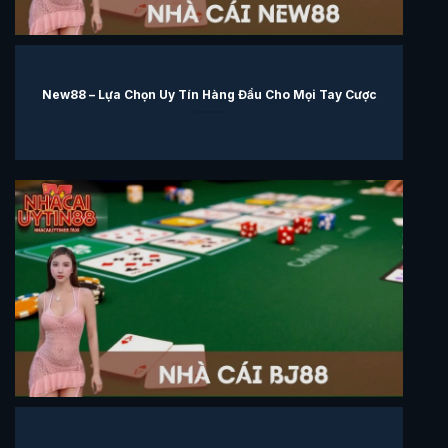
New88 – Lựa Chọn Uy Tín Hàng Đầu Cho Mọi Tay Cược