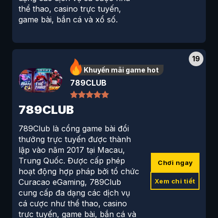
thể thao, casino trực tuyến,
game bài, bắn cá và xổ số.
Khuyến mãi game hot
789CLUB
789CLUB
789Club là cổng game bài đổi
thưởng trực tuyến được thành
lập vào năm 2017 tại Macau,
Trung Quốc. Được cấp phép
Chơi ngay
hoạt động hợp pháp bởi tổ chức
Xem chi tiết
Curacao eGaming, 789Club
cung cấp đa dạng các dịch vụ
cá cược như thể thao, casino
trực tuyến, game bài, bắn cá và