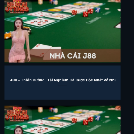
J88 – Thiên Đường Trải Nghiệm Cá Cược Độc Nhất Vô Nhị