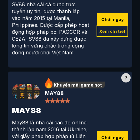
SV88 nhà cái cá cược trực
tuyến uy tín, được thành lập
vào năm 2015 tại Manila,
Chơi ngay
Philippines. Được cấp phép hoạt
Xem chi tiết
động hợp pháp bởi PAGCOR và
CEZA, SV88 đã xây dựng được
lòng tin vững chắc trong cộng
đồng người chơi Việt Nam.
Khuyến mãi game hot
MAY88
MAY88
May88 là nhà cái các độ online
thành lập năm 2016 tại Ukraine,
với giấy phép hợp pháp từ Liên
Chơi ngay