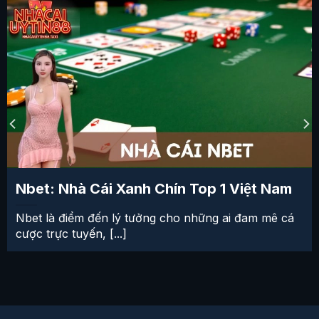
Nbet: Nhà Cái Xanh Chín Top 1 Việt Nam
Nbet là điểm đến lý tưởng cho những ai đam mê cá
cược trực tuyến, [...]