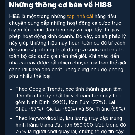
Những thông cơ bản về Hi88
Hi88 là một trong những
top nhà cái
hàng đầu
chuyên cung cấp những hoạt động cá cược trực
tuyến lớn hàng đầu hiện nay và cấp đầy đủ giấy
phép hoạt động kinh doanh. Do vậy, cơ sở pháp lý
này giúp thương hiệu này hoàn toàn có đủ tư cách
để cung cấp những hoạt động cá cược online cho
toàn bộ các quốc gia trên thế giới. Khi nhắc đến
nhà cái này được rất nhiều chuyên gia trên thế giới
dành lời khen cho chất lượng cũng như độ phong
phú nhiều thể loại.
Theo Google Trends, các tỉnh thành quan tâm
đến địa chỉ này nhất tại việt nam hiện nay bao
gồm Ninh Bình (99%), Kon Tum (77%), Lai
Châu (67%), Gia Lai (62%) và Sóc Trăng (59%).
Theo keywordtool.io, lưu lượng truy cập trung
bình hàng tháng đạt hơn 950.000 lượt, trong đó
76% là người chơi quay lại, chứng tỏ độ tin cậy