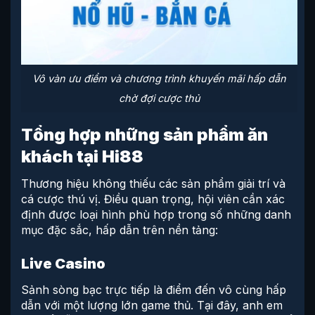
Vô vàn ưu điểm và chương trình khuyến mãi hấp dẫn
chờ đợi cược thủ
Tổng hợp những sản phẩm ăn
khách tại Hi88
Thương hiệu không thiếu các sản phẩm giải trí và
cá cược thú vị. Điều quan trọng, hội viên cần xác
định được loại hình phù hợp trong số những danh
mục đặc sắc, hấp dẫn trên nền tảng:
Live Casino
Sảnh sòng bạc trực tiếp là điểm đến vô cùng hấp
dẫn với một lượng lớn game thủ. Tại đây, anh em