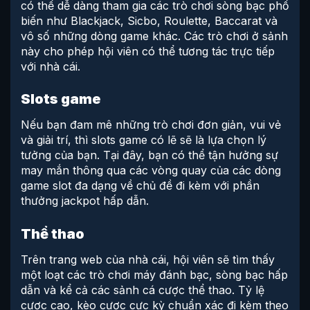
có thể dễ dàng tham gia các trò chơi sòng bạc phổ
biến như Blackjack, Sicbo, Roulette, Baccarat và
vô số những dòng game khác. Các trò chơi ở sảnh
này cho phép hội viên có thể tương tác trực tiếp
với nhà cái.
Slots game
Nếu bạn đam mê những trò chơi đơn giản, vui vẻ
và giải trí, thì slots game có lẽ sẽ là lựa chọn lý
tưởng của bạn. Tại đây, bạn có thể tận hưởng sự
may mắn thông qua các vòng quay của các dòng
game slot đa dạng về chủ đề đi kèm với phần
thưởng jackpot hấp dẫn.
Thể thao
Trên trang web của nhà cái, hội viên sẽ tìm thấy
một loạt các trò chơi máy đánh bạc, sòng bạc hấp
dẫn và kể cả các sảnh cá cược thể thao. Tỷ lệ
cược cao, kèo cược cực kỳ chuẩn xác đi kèm theo