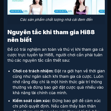
Các sản phẩm chất lượng nhà cái đem đến
Nguyên tắc khi tham gia Hi88
nên biết
Để có trải nghiệm an toàn và thú vị khi tham gia cá
cược trực tuyến tại Hi88, người chơi cần phải tuân
thủ các nguyên tắc cần thiết sau:
Chơi có trách nhiệm:
Đặt ra giới hạn về thời gian
cũng như ngân sách khi tham gia cá cược. Luôn
nhớ rằng đây chỉ là một hình thức giải trí thông
thường và đừng bao giờ đặt cược quá nhiều vào
khả năng tài chính của mình.
Kiểm soát cảm xúc:
Đừng bao giờ để cảm xúc
chi phối quyết định. Nếu cảm thấy bản thân