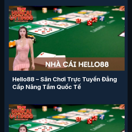
Hello88 – Sân Chơi Trực Tuyến Đẳng
Cấp Nâng Tầm Quốc Tế