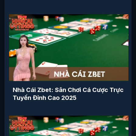
Nhà Cái Zbet: Sân Chơi Cá Cược Trực
Tuyến Đỉnh Cao 2025