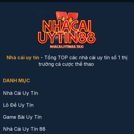
Nhà cái uy tín
- Tổng TOP các nhà cái uy tín số 1 thị
trường cá cược thể thao
DANH MỤC
Nhà Cái Uy Tín
Lô Đề Uy Tín
Game Bài Uy Tín
Nhà Cái Uy Tín 88