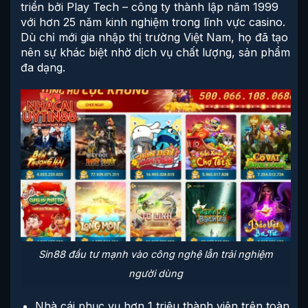
triển bởi Play Tech – công ty thành lập năm 1999
với hơn 25 năm kinh nghiệm trong lĩnh vực casino.
Dù chỉ mới gia nhập thị trường Việt Nam, họ đã tạo
nên sự khác biệt nhờ dịch vụ chất lượng, sản phẩm
đa dạng.
Sin88 đầu tư mạnh vào công nghệ lẫn trải nghiệm
người dùng
Nhà cái phục vụ hơn 1 triệu thành viên trên toàn