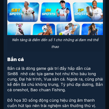
Nền tảng là điểm đến số 1 cho những ai đam mê thể
thao
Bắn cá
Bắn cá là dòng game giải trí đầy hấp dẫn của
Sin88 nhờ các tựa game hot như Kho báu long
cung, Đại hải trình, Vua săn cá. Ngoài ra, cũng phải
kể đến Bá chủ không trung, Tỷ phú đại dương, Bắn
cá oneshot, Bao chuan Fishing.
Đồ họa 3D sống động cùng hiệu ứng âm thanh
cuốn hút tạo nên trải nghiệm săn thưởng thú vị.