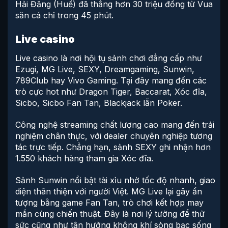
Hải Đăng (Huế) đã thắng hơn 30 triệu đồng từ Vua
săn cá chỉ trong 45 phút.
Live casino
Live casino là nơi hội tụ sảnh chơi đẳng cấp như
Ezugi, MG Live, SEXY, Dreamgaming, Sunwin,
789Club hay Vivo Gaming. Tại đây mang đến các
trò cực hot như Dragon Tiger, Baccarat, Xóc đĩa,
Sicbo, Sicbo Fan Tan, Blackjack lẫn Poker.
Công nghệ streaming chất lượng cao mang đến trải
nghiệm chân thực, với dealer chuyên nghiệp tương
tác trực tiếp. Chẳng hạn, sảnh SEXY ghi nhận hơn
1.550 khách hàng tham gia Xóc đĩa.
Sảnh Sunwin nổi bật tài xỉu nhờ tốc độ nhanh, giao
diện thân thiện với người Việt. MG Live lại gây ấn
tượng bằng game Fan Tan, trò chơi kết hợp may
mắn cùng chiến thuật. Đây là nơi lý tưởng để thử
sức cũng như tận hưởng không khí sòng bạc sống