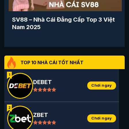
SV88 – Nhà Cái Đẳng Cấp Top 3 Việt
Nam 2025
TOP 10 NHÀ CÁI TỐT NHẤT
DEBET
Chơi ngay
ZBET
Chơi ngay