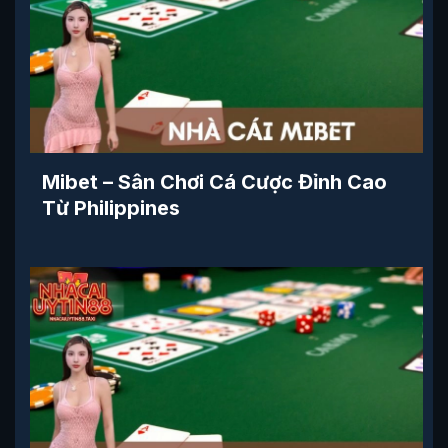
Mibet – Sân Chơi Cá Cược Đỉnh Cao
Từ Philippines